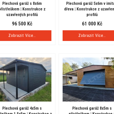
Plechová garáž s 8x6m
Plechová garáž 5x6m v imit
přístřeškem | Konstrukce z
dřeva | Konstrukce z uzavře
uzavřených profilů
profilů
96 500
Kč
61 000
Kč
Zobrazit Více…
Zobrazit Více…
Plechová garáž 4x5m s
Plechová garáž 8x5m s
třeškem 1,5x5m | Konstrukce z
přístřeškem | Konstrukce 