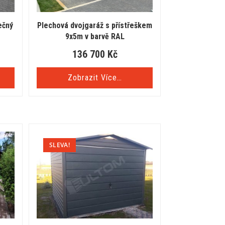
ečný
Plechová dvojgaráž s přístřeškem
9x5m v barvě RAL
136 700
Kč
Zobrazit Více…
SLEVA!