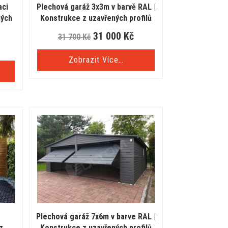
aci
Plechová garáž 3x3m v barvě RAL |
ných
Konstrukce z uzavřených profilů
31 000
Kč
31 700
Kč
Zobrazit Více…
Plechová garáž 7x6m v barve RAL |
z
Konstrukce z uzavřených profilů