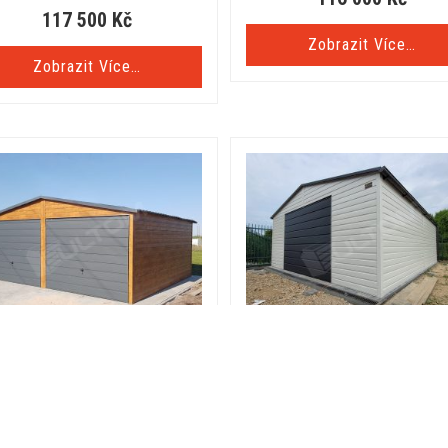
117 500
Kč
Zobrazit Více…
Zobrazit Více…
echová garáž 6x5m v imitaci
Plechová garáž 5x6m se sedl
eva/barvě RAL | Konstrukce z
střechou
uzavřených profilů
55 600
Kč
64 000
Kč