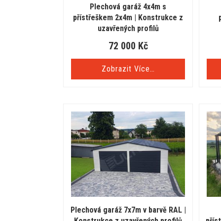
Plechová garáž 4x4m s
přístřeškem 2x4m | Konstrukce z
uzavřených profilů
72 000
Kč
Zobrazit Více…
Plechová garáž 7x7m v barvě RAL |
Konstrukce z uzavřených profilů
přís