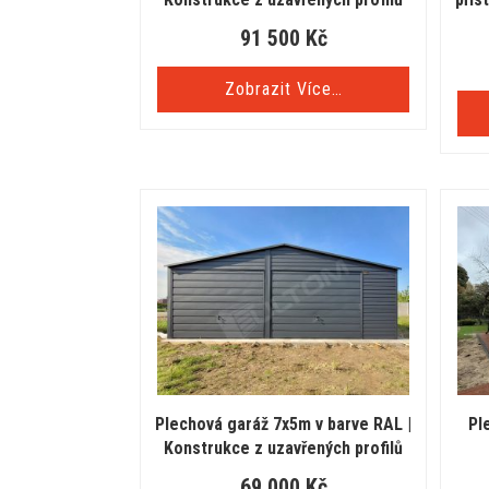
91 500
Kč
Zobrazit Více…
Plechová garáž 7x5m v barve RAL |
Pl
Konstrukce z uzavřených profilů
69 000
Kč