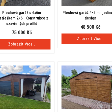
Plechová garáž s 6x6m
Plechová garáž 4×5 m | jedin
ístřeškem 2×6 | Konstrukce z
design
uzavřených profilů
48 500
Kč
75 000
Kč
Zobrazit Více…
Zobrazit Více…