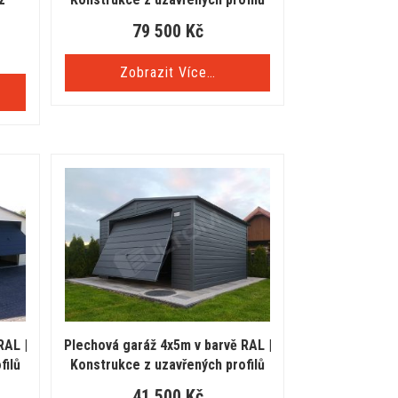
79 500
Kč
Zobrazit Více…
RAL |
Plechová garáž 4x5m v barvě RAL |
filů
Konstrukce z uzavřených profilů
41 500
Kč