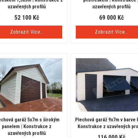
uzavřených profilů
uzavřených profilů
52 100
Kč
69 000
Kč
Zobrazit Více…
Zobrazit Více…
echová garáž 5x7m s širokým
Plechová garáž 9x7m v barve 
panelem | Konstrukce z
Konstrukce z uzavřených pro
uzavřených profilů
116 000
Kč