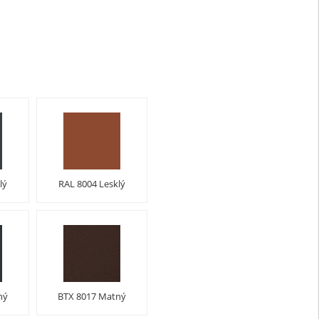
lý
RAL 8004 Lesklý
ný
BTX 8017 Matný