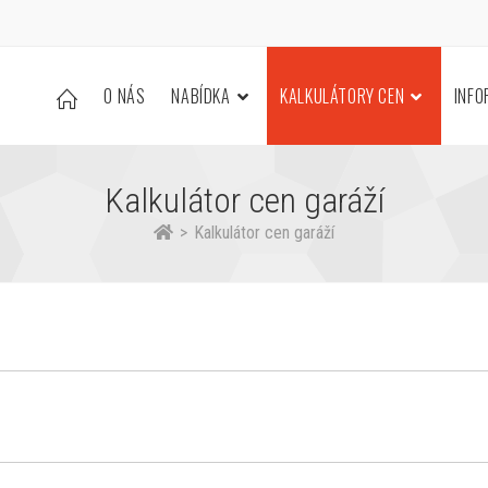
O NÁS
NABÍDKA
KALKULÁTORY CEN
INF
Kalkulátor cen garáží
>
Kalkulátor cen garáží