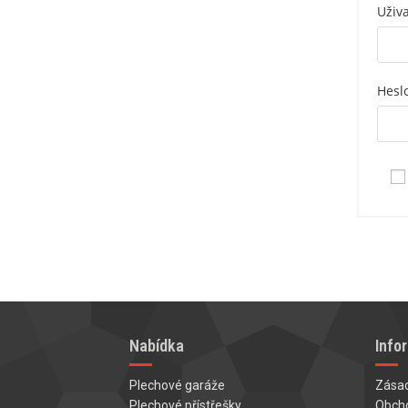
Uživ
Hesl
Nabídka
Info
Plechové garáže
Zásad
Plechové přístřešky
Obch