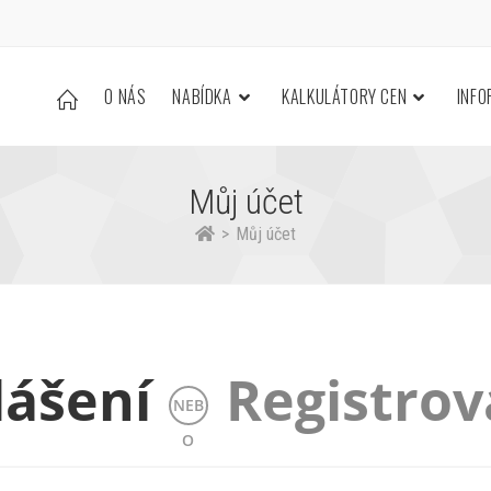
O NÁS
NABÍDKA
KALKULÁTORY CEN
INF
Můj účet
>
Můj účet
lášení
Registrov
NEB
O