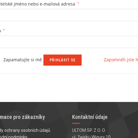
atelské jméno nebo e-mailová adresa
*
o
*
Zapamatujte si mě
Zapomněli jste h
PŘIHLÁSIT SE
rmace pro zákazníky
Kontaktní údaje
y ochrany osobních údajů
ULTOM SP. Z O. O.
odní podmínky
ul. Żwirki i Wigury 10