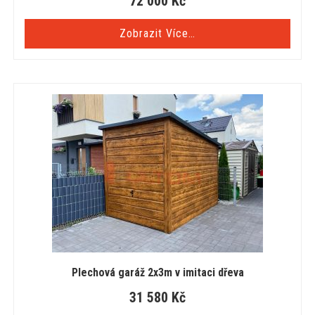
72 000
Kč
Zobrazit Více…
Plechová garáž 2x3m v imitaci dřeva
31 580
Kč