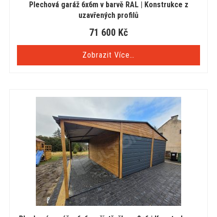
Plechová garáž 6x6m v barvě RAL | Konstrukce z
uzavřených profilů
71 600
Kč
Zobrazit Více…