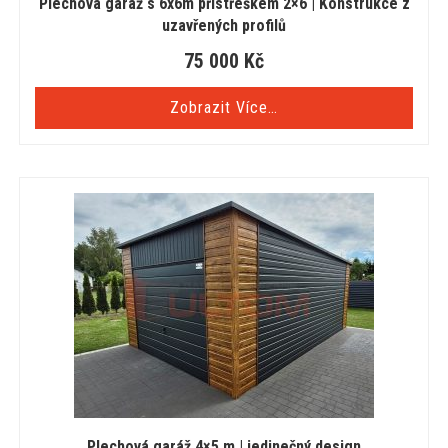
Plechová garáž s 6x6m přístřeškem 2×6 | Konstrukce z
uzavřených profilů
75 000
Kč
Zobrazit Více…
Plechová garáž 4×5 m | jedinečný design