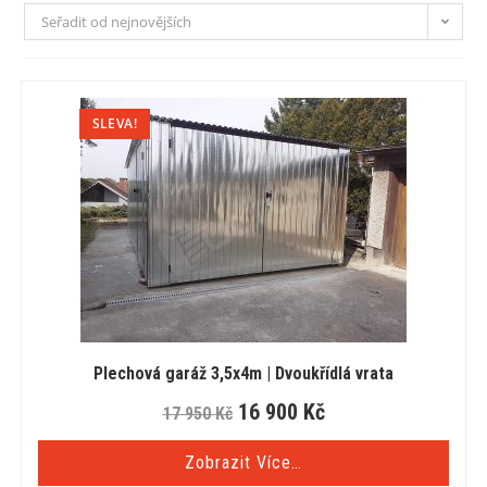
Seřadit od nejnovějších
SLEVA!
Plechová garáž 3,5x4m | Dvoukřídlá vrata
16 900
Kč
17 950
Kč
Zobrazit Více…