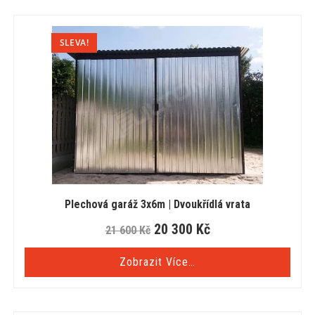
SLEVA!
Plechová garáž 3x6m | Dvoukřídlá vrata
20 300
Kč
21 600
Kč
Zobrazit Více…