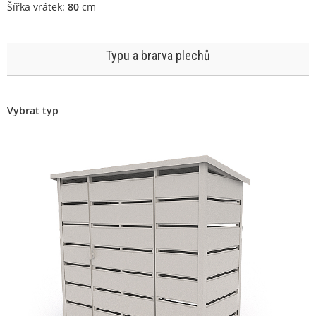
Šířka vrátek:
80
cm
Typu a brarva plechů
Vybrat typ