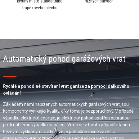
krytiny místo standartního
různých barvách
trapézového plechu
Automatický pohod garážových vrat
Rychlé a pohodlné otevíraní vrat garáže za pomoci dálkového
ovládání
Základem námi nabízených automatických garážových vrat jsou
komponenty vynikající kvality, díky tomu je bezporuchový. V případě
výpadku elektrické energie, je elektrický pohod opatřen ochranou
proti náhlému výpadku napájení. Vrata se v tomto případě stanou
běžnými výklopnými vraty a lze je pohodlně ručně zavřít. U
standartních vrat rozměru 3x2m je světlá výška vjezdu vrat po