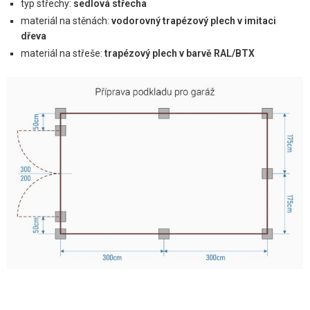
typ střechy:
sedlová střecha
materiál na stěnách:
vodorovný trapézový plech v imitaci
dřeva
materiál na střeše:
trapézový plech v barvě RAL/BTX