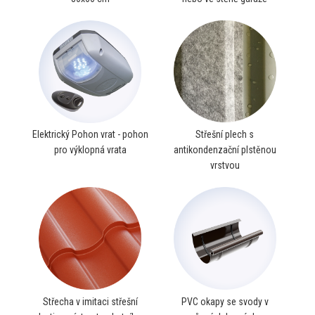
Střešní plech s
Elektrický Pohon vrat - pohon
antikondenzační plstěnou
pro výklopná vrata
vrstvou
Střecha v imitaci střešní
PVC okapy se svody v