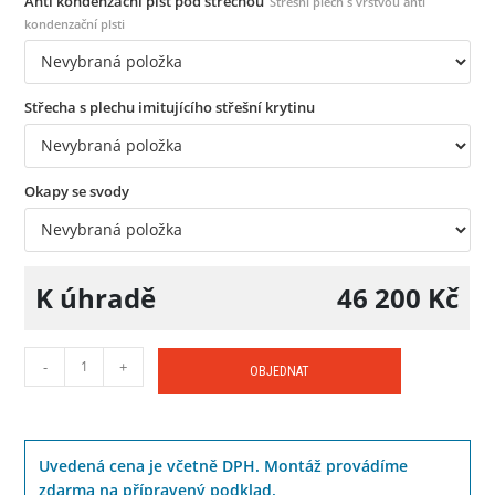
Anti kondenzační plsť pod střechou
Střešní plech s vrstvou anti
kondenzační plsti
Střecha s plechu imitujícího střešní krytinu
Okapy se svody
K úhradě
46 200
Kč
-
+
OBJEDNAT
Uvedená cena je včetně DPH. Montáž provádíme
zdarma na přípravený podklad.