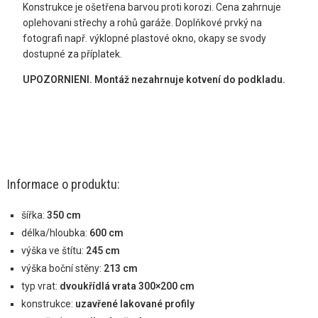
Konstrukce je ošetřena barvou proti korozi. Cena zahrnuje
oplehovani střechy a rohů garáže. Doplňkové prvký na
fotografi např. výklopné plastové okno, okapy se svody
dostupné za příplatek.
UPOZORNIENI. Montáž nezahrnuje kotvení do podkladu.
Informace o produktu:
šířka:
350 cm
délka/hloubka:
6
00 cm
výška ve štítu:
245 cm
výška boční stěny:
213 cm
typ vrat:
dvoukřídlá vrata 300×200 cm
konstrukce:
uzavřené lakované profily