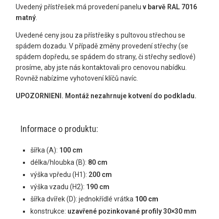
Uvedený přístřešek má provedení panelu
v barvě RAL 7016
matný
.
Uvedené ceny jsou za přístřešky s pultovou střechou se
spádem dozadu. V případě změny provedení střechy (se
spádem dopředu, se spádem do strany, či střechy sedlové)
prosíme, aby jste nás kontaktovali pro cenovou nabídku.
Rovněž nabízíme vyhotovení klíčů navíc.
UPOZORNIENI.
Montáž nezahrnuje kotvení do podkladu.
Informace o produktu:
šířka (A):
100 cm
délka/hloubka (B):
80 cm
výška vpředu (H1):
200 cm
výška vzadu (H2):
190 cm
šířka dvířek (D): jednokřídlé vrátka
100 cm
konstrukce:
uzavřené pozinkované profily 30×30 mm