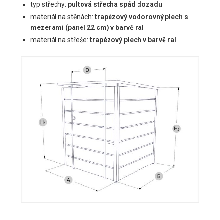
typ střechy:
pultová střecha spád dozadu
materiál na stěnách:
trapézový vodorovný plech s
mezerami (panel 22 cm) v barvě ral
materiál na střeše:
trapézový plech v barvě ral