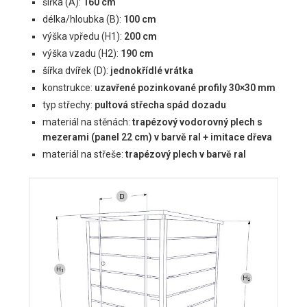
šířka (A):
160 cm
délka/hloubka (B):
100 cm
výška vpředu (H1):
200 cm
výška vzadu (H2):
190 cm
šířka dvířek (D):
jednokřídlé vrátka
konstrukce:
uzavřené pozinkované profily 30×30 mm
typ střechy:
pultová střecha spád dozadu
materiál na stěnách:
trapézový vodorovný plech s
mezerami (panel 22 cm) v barvě ral + imitace dřeva
materiál na střeše:
trapézový plech v barvě ral