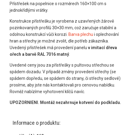
Přístřešek na popelnice o rozměrech 160×100 cm s
jednokřídlými vrátky.
Konstrukce přístřešku je vyrobena z uzavřených žárově
pozinkovaných profilů 30×30 mm, což zaručuje stabilní a
odolnou konstrukcí vůči korozi.
Barva plechu
i oplechování
hran a střechy je možné zvolit, dle potřeb zákazníka.
Uvedený přístřešek má provedení panelu
v imitací dřeva
ořech
a barvě RAL 7016 matný
.
Uvedené ceny jsou za přístřešky s pultovou střechou se
spádem dozadu. V případě změny provedení střechy (se
spádem dopředu, se spádem do strany, či střechy sedlové)
prosíme, aby jste nás kontaktovali pro cenovou nabídku.
Rovněž nabízíme vyhotovení klíčů navíc.
UPOZORNIENI.
Montáž nezahrnuje kotvení do podkladu.
Informace o produktu: