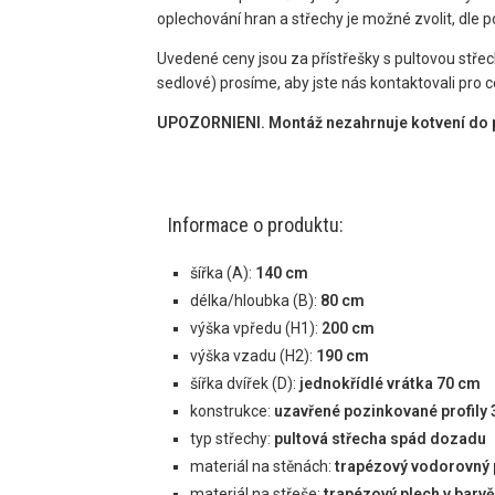
oplechování hran a střechy je možné zvolit, dle
Uvedené ceny jsou za přístřešky s pultovou stř
sedlové) prosíme, aby jste nás kontaktovali pro 
UPOZORNIENI. Montáž nezahrnuje kotvení do 
Informace o produktu:
šířka (A):
140 cm
délka/hloubka (B):
80 cm
výška vpředu (H1):
200 cm
výška vzadu (H2):
190 cm
šířka dvířek (D):
jednokřídlé vrátka 70 cm
konstrukce:
uzavřené
pozinkované profily
typ střechy:
pultová střecha spád dozadu
materiál na stěnách:
trapézový vodorovný 
materiál na střeše:
trapézový plech v barvě