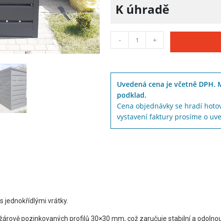
K úhradě
-
+
Uvedená cena je včetně DPH. 
podklad.
Cena objednávky se hradí hoto
vystavení faktury prosíme o u
 jednokřídlými vrátky.
žárově pozinkovaných profilů 30×30 mm, což zaručuje stabilní a odolnou