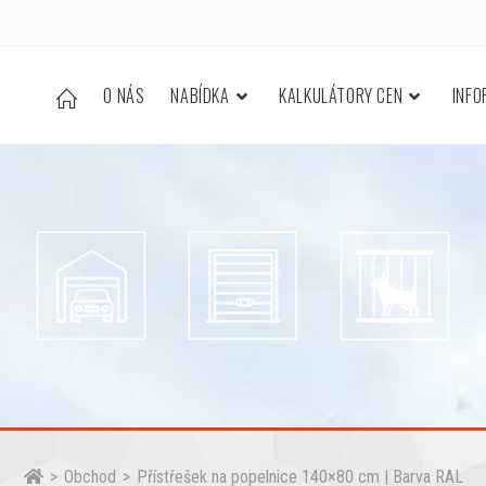
O NÁS
NABÍDKA
KALKULÁTORY CEN
INF
>
Obchod
>
Přístřešek na popelnice 140×80 cm | Barva RAL