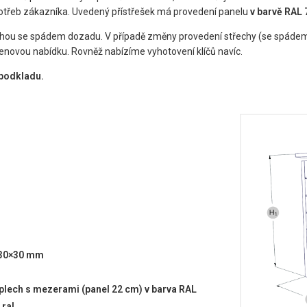
 potřeb zákazníka. Uvedený přístřešek má provedení panelu
v
barvě RAL 
echou se spádem dozadu. V případě změny provedení střechy (se spádem
cenovou nabídku. Rovněž nabízíme vyhotovení klíčů navíc.
podkladu.
 30×30 mm
plech s mezerami (panel 22 cm) v barva RAL
 ral