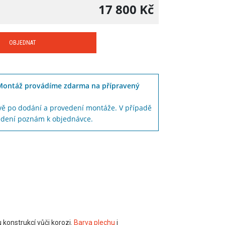
17 800
Kč
OBJEDNAT
Montáž provádíme zdarma na přípravený
vě po dodání a provedení montáže. V případě
vedení poznám k objednávce.
 konstrukcí vůči korozi.
Barva plechu
i